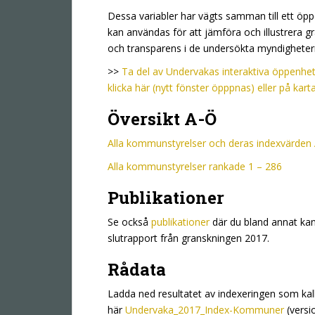
Dessa variabler har vägts samman till ett ö
kan användas för att jämföra och illustrera 
och transparens i de undersökta myndigheter
>>
Ta del av Undervakas interaktiva öppenhe
klicka här (nytt fönster öpppnas) eller på kartan
Översikt A-Ö
Alla kommunstyrelser och deras indexvärden
Alla kommunstyrelser rankade 1 – 286
Publikationer
Se också
publikationer
där du bland annat kan
slutrapport från granskningen 2017.
Rådata
Ladda ned resultatet av indexeringen som ka
här
Undervaka_2017_Index-Kommuner
(versio