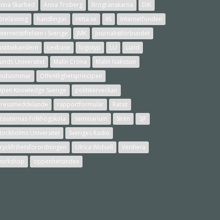
nna Skarhed
Anna Troberg
Brogranskarna
DIK
öreläsning
handlingar
Hitta.se
IIS
Internetfonden
nternetstiftelsen i Sverige
JMK
Journalistförbundet
ustitiekanslern
Lexbase
logotyp
LU
Lund
unds Universitet
Malin Crona
Malin Isaksson
midsommar
Offentlighetsprincipen
pen Knowledge Sverige
politikerveckan
ressmeddelande
rapportformulär
Ratsit
couternas Folkhögskola
seminarium
SIrén
SJF
tockholms Universitet
Sveriges Radio
ryckfrihetsförordningen
Ulrica Widsell
Verifiera
workshop
öppenhetsindex