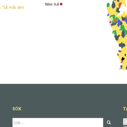
 ”Så mår den
SÖK
T
Sök
A