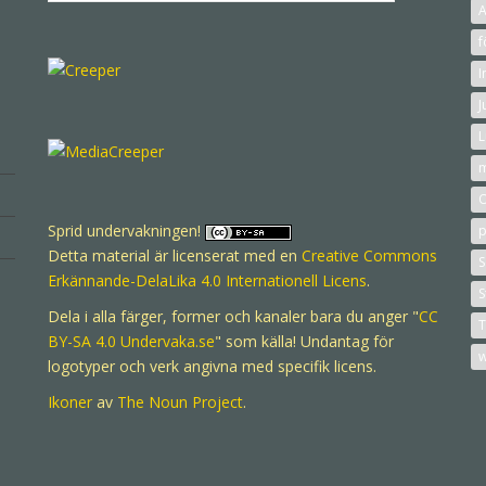
efter:
A
f
I
J
L
O
Sprid undervakningen!
p
Detta material är licenserat med en
Creative Commons
S
Erkännande-DelaLika 4.0 Internationell Licens
.
S
Dela i alla färger, former och kanaler bara du anger "
CC
T
BY-SA 4.0
Undervaka.se
" som källa! Undantag för
logotyper och verk angivna med specifik licens.
Ikoner
av
The Noun Project
.