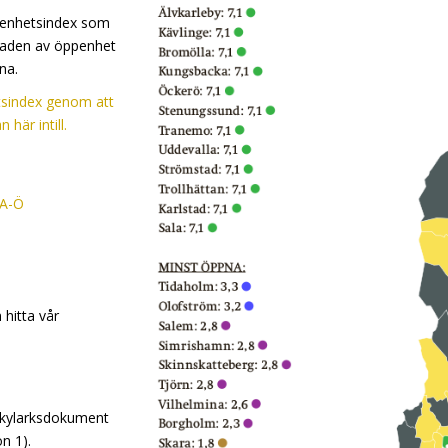
ppenhetsindex som
graden av öppenhet
na.
tsindex genom att
 här intill.
 A-Ö
 hitta vår
lkylarksdokument
n 1).