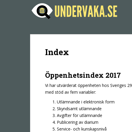
S
k
i
p
t
o
m
Index
a
i
n
c
Öppenhetsindex 2017
o
n
Vi har utvärderat öppenheten hos Sveriges 
t
med stöd av fem variabler:
e
Utlämnande i elektronisk form
n
Skyndsamt utlämnande
t
Avgifter för utlämnande
Publicering av diarium
Service- och kunskapsnivå