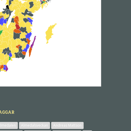
AGGAR
lmedalen
Almedalsveckan
Andreas Mattson