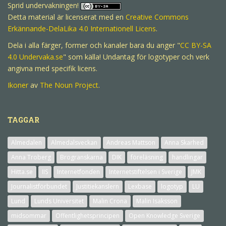
Sprid undervakningen!
Detta material är licenserat med en
Creative Commons
Erkännande-DelaLika 4.0 Internationell Licens
.
Dela i alla färger, former och kanaler bara du anger "
CC BY-SA
4.0
Undervaka.se
" som källa! Undantag för logotyper och verk
angivna med specifik licens.
Ikoner
av
The Noun Project
.
TAGGAR
Almedalen
Almedalsveckan
Andreas Mattson
Anna Skarhed
Anna Troberg
Brogranskarna
DIK
föreläsning
handlingar
Hitta.se
IIS
Internetfonden
Internetstiftelsen i Sverige
JMK
Journalistförbundet
Justitiekanslern
Lexbase
logotyp
LU
Lund
Lunds Universitet
Malin Crona
Malin Isaksson
midsommar
Offentlighetsprincipen
Open Knowledge Sverige