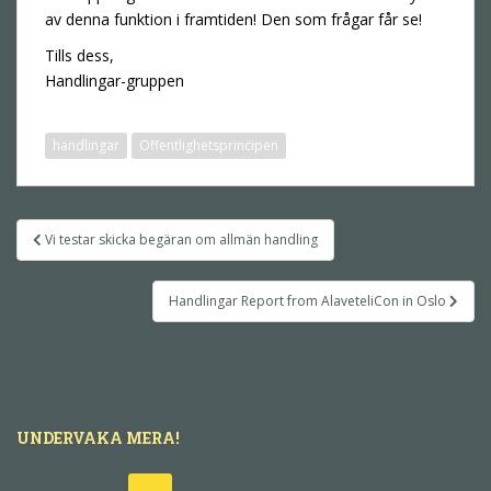
av denna funktion i framtiden! Den som frågar får se!
Tills dess,
Handlingar-gruppen
handlingar
Offentlighetsprincipen
Inläggsnavigering
Vi testar skicka begäran om allmän handling
Handlingar Report from AlaveteliCon in Oslo
UNDERVAKA MERA!