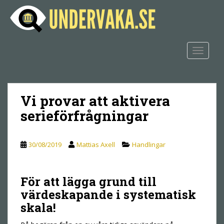
S
k
i
p
t
TOGGLE
o
m
a
Vi provar att aktivera
i
n
serieförfrågningar
c
o
n
30/08/2019
Mattias Axell
Handlingar
t
e
n
För att lägga grund till
t
värdeskapande i systematisk
skala!